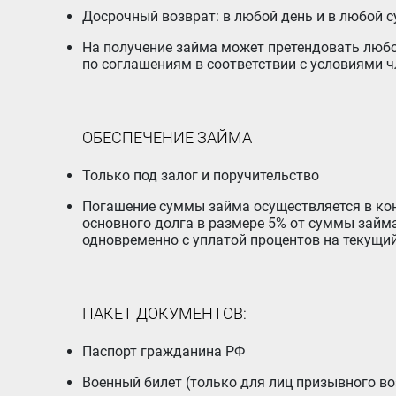
Досрочный возврат: в любой день и в любой 
На получение займа может претендовать любой член Кооператива (пайщик), обязующийся исполнять нормативный документ Кооператива «Платежи
по соглашениям в соответствии с условиями ч
ОБЕСПЕЧЕНИЕ ЗАЙМА
Только под залог и поручительство
Погашение суммы займа осуществляется в конце срока с учетом следующего требования: заемщик осуществляет обязательное частичное погашение
основного долга в размере 5% от суммы займа
одновременно с уплатой процентов на текущи
ПАКЕТ ДОКУМЕНТОВ:
Паспорт гражданина РФ
Военный билет (только для лиц призывного во