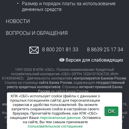
Размер и порядок платы за использование
денежных средств
НОВОСТИ
ВОПРОСЫ И ОБРАЩЕНИЯ
8 800 201 81 33
8 8639 25 17 34
Версия для слабовидящих
1997-2026 © КПК «СБС». Полное наименование: Кредитный
потребительский кооператив «СБС» (ОГРН 1026101926729, ИНН
6143040482).
Деятельность кооператива
контролируется Банком России
.
Ссылка на страницу
сайта Банка России
, содержащую
государственный
реестр кредитных кооперативов
. Страница
интернет-приемной Банка
России
на сайте Банка России.
КПК «СБС» (
рег.№10 от 31.05.2010г.
) является членом
Ассоциации
КПК «СБС» использует cookie (файлы с данными о
"Саморегулируемая организация кредитных потребительских
прошлых посещениях сайта) для персонализации
кооперативов "Кооперативные Финансы"
(ИНН 7719288775, адрес: 105318,
сервисов и удобства пользователей. Вы можете
г. Москва, ул. Ибрагимова, д. 31, офис 522).
запретить сохранение cookie в настройках своего
ОК
Информация, размещенная на сайте, является исключительно справочной
браузера. Прочитайте подробнее, как КПК «СБС»
и ни при каких условиях не является публичной офертой, определяемой
защищает Ваши
персональные данные
. Оставаясь
положением ч.2 ст.437 ГК РФ. Для получения подробной информации
на сайте, Вы тем самым принимаете
обращайтесь к менеджерам в
наши офисы
.
пользовательское соглашение