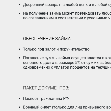
Досрочный возврат: в любой день и в любой 
На получение займа может претендовать любой член Кооператива (пайщик), обязующийся исполнять нормативный документ Кооператива «Платежи
по соглашениям в соответствии с условиями ч
ОБЕСПЕЧЕНИЕ ЗАЙМА
Только под залог и поручительство
Погашение суммы займа осуществляется в конце срока с учетом следующего требования: заемщик осуществляет обязательное частичное погашение
основного долга в размере 5% от суммы займа
одновременно с уплатой процентов на текущи
ПАКЕТ ДОКУМЕНТОВ:
Паспорт гражданина РФ
Военный билет (только для лиц призывного во