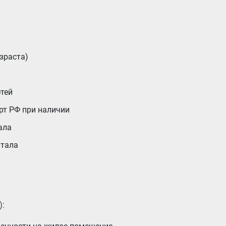
зраста)
етей
орт РФ при наличии
ала
итала
: