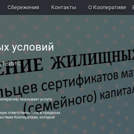
Сбережения
Контакты
О Кооперативе
х условий
СТВИИ С
оператив) оказывает услуги
ную ответственность в пределах
ьствам Кооператива, которые