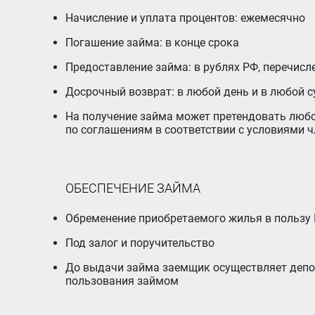
Начисление и уплата процентов: ежемесячно
Погашение займа: в конце срока
Предоставление займа: в рублях РФ, перечис
Досрочный возврат: в любой день и в любой 
На получение займа может претендовать любой член Кооператива (пайщик), обязующийся исполнять нормативный документ Кооператива «Платежи
по соглашениям в соответствии с условиями ч
ОБЕСПЕЧЕНИЕ ЗАЙМА
Обременение приобретаемого жилья в пользу
Под залог и поручительство
До выдачи займа заемщик осуществляет депонирование на паевом взносе заемщика в Кооперативе расчетной суммы процентов по займу за 2 месяца
пользования займом