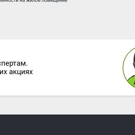
твенности на жилое помещение
спертам.
их акциях