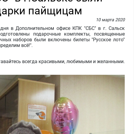
дарки пайщицам
10 марта 2020
дня в Дополнительном офисе КПК "СБС" в г. Сальск
одготовлены подарочные комплекты, посвященные
очных наборов были включены билеты "Русское лото"
ределим всё!".
тавайтесь всегда красивыми, любимыми и желанными.