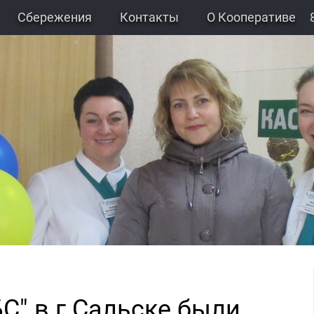
Сбережения
Контакты
О Кооперативе
С" в г.Сальске были