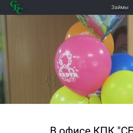
Займы
В офисе КПК "СБ