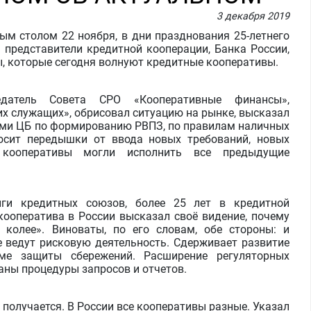
3 декабря 2019
ым столом 22 ноября, в дни празднования 25-летнего
 представители кредитной кооперации, Банка России,
ы, которые сегодня волнуют кредитные кооперативы.
едатель Совета СРО «Кооперативные финансы»,
х служащих», обрисовал ситуацию на рынке, высказал
ями ЦБ по формированию РВПЗ, по правилам наличных
росит передышки от ввода новых требований, новых
 кооперативы могли исполнить все предыдущие
иги кредитных союзов, более 25 лет в кредитной
кооператива в России высказал своё видение, почему
 колее». Виноваты, по его словам, обе стороны: и
е ведут рисковую деятельность. Сдерживает развитие
ме защиты сбережений. Расширение регуляторных
аны процедуры запросов и отчетов.
получается. В России все кооперативы разные. Указал