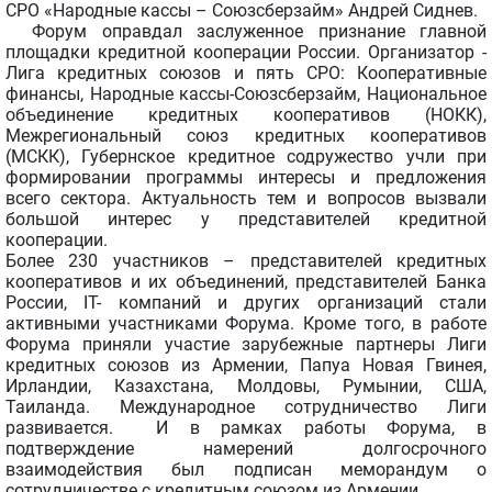
СРО «Народные кассы – Союзсберзайм» Андрей Сиднев.
Форум оправдал заслуженное признание главной
площадки кредитной кооперации России. Организатор -
Лига кредитных союзов и пять СРО: Кооперативные
финансы, Народные кассы-Союзсберзайм, Национальное
объединение кредитных кооперативов (НОКК),
Межрегиональный союз кредитных кооперативов
(МСКК), Губернское кредитное содружество учли при
формировании программы интересы и предложения
всего сектора. Актуальность тем и вопросов вызвали
большой интерес у представителей кредитной
кооперации.
Более 230 участников – представителей кредитных
кооперативов и их объединений, представителей Банка
России, IT- компаний и других организаций стали
активными участниками Форума. Кроме того, в работе
Форума приняли участие зарубежные партнеры Лиги
кредитных союзов из Армении, Папуа Новая Гвинея,
Ирландии, Казахстана, Молдовы, Румынии, США,
Таиланда. Международное сотрудничество Лиги
развивается. И в рамках работы Форума, в
подтверждение намерений долгосрочного
взаимодействия был подписан меморандум о
сотрудничестве с кредитным союзом из Армении.