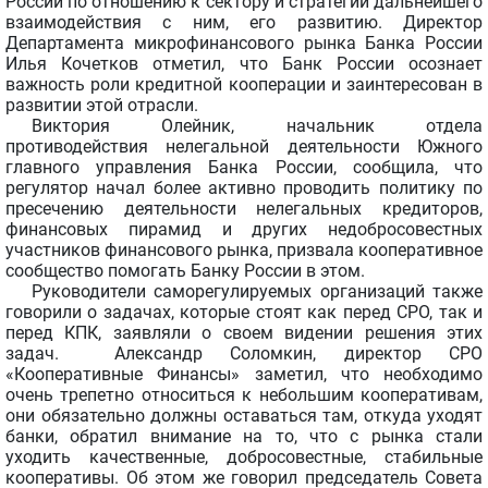
России по отношению к сектору и стратегии дальнейшего
взаимодействия с ним, его развитию. Директор
Департамента микрофинансового рынка Банка России
Илья Кочетков отметил, что Банк России осознает
важность роли кредитной кооперации и заинтересован в
развитии этой отрасли.
Виктория Олейник, начальник отдела
противодействия нелегальной деятельности Южного
главного управления Банка России, сообщила, что
регулятор начал более активно проводить политику по
пресечению деятельности нелегальных кредиторов,
финансовых пирамид и других недобросовестных
участников финансового рынка, призвала кооперативное
сообщество помогать Банку России в этом.
Руководители саморегулируемых организаций также
говорили о задачах, которые стоят как перед СРО, так и
перед КПК, заявляли о своем видении решения этих
задач. Александр Соломкин, директор СРО
«Кооперативные Финансы» заметил, что необходимо
очень трепетно относиться к небольшим кооперативам,
они обязательно должны оставаться там, откуда уходят
банки, обратил внимание на то, что с рынка стали
уходить качественные, добросовестные, стабильные
кооперативы. Об этом же говорил председатель Совета