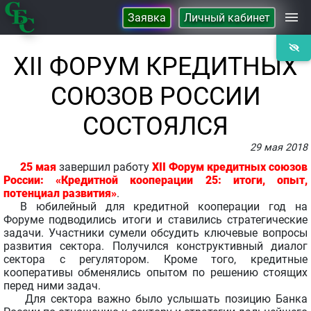
Заявка
Личный кабинет
Займы
XII ФОРУМ КРЕДИТНЫХ
СОЮЗОВ РОССИИ
Сбережения
СОСТОЯЛСЯ
Контакты
29 мая 2018
25 мая
завершил работу
XII Форум кредитных союзов
России: «Кредитной кооперации 25: итоги, опыт,
О Кооперативе
потенциал развития»
.
В юбилейный для кредитной кооперации год на
Форуме подводились итоги и ставились стратегические
задачи. Участники сумели обсудить ключевые вопросы
развития сектора. Получился конструктивный диалог
сектора с регулятором. Кроме того, кредитные
кооперативы обменялись опытом по решению стоящих
перед ними задач.
Для сектора важно было услышать позицию Банка