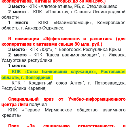
кооперативов, активы которых до 30 млн.руб.)
3 место
- КПК «Альтернатива», РБ, с. Стерлибашево
2 место
- КПК «Планета», г.Сланцы Ленинградской
области
1 место
- КПКГ «Взаимопомощь», Кемеровская
область, г. Анжеро-Судженск.
В номинации «Эффективность и развитие» (для
кооперативов с активами свыше 30 млн. руб.)
3 место
- КПК «Юрт», г. Белогорск, Республика Крым
2 место
- КПК "Касса взаимопомощи»", г. Ижевск,
Удмуртская республика.
1 место:
КПК «Союз Банковских служащих», Ростовская
область, г. Волгодонск
КПК " Кредитный союз Алтея", г. Петрозаводск,
Республика Карелия;
Специальный приз от Учебно-информационного
центра Лиги
получил
КПК «Первое Мурманское общество взаимного
кредита»
Приз «За социальную ответственность и