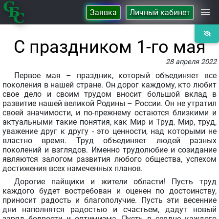
Заявка
Личный кабинет
Займы
С праздником 1-го мая
28 апреля 2022
Сбережения
Первое мая – праздник, который объединяет все
поколения в нашей стране. Он дорог каждому, кто любит
свое дело и своим трудом вносит большой вклад в
Контакты
развитие нашей великой Родины – России. Он не утратил
своей значимости, и по-прежнему остаются близкими и
актуальными такие понятия, как Мир и Труд. Мир, труд,
О Кооперативе
уважение друг к другу - это ценности, над которыми не
властно время. Труд объединяет людей разных
поколений и взглядов. Именно трудолюбие и созидание
являются залогом развития любого общества, успехом
достижения всех намеченных планов.
Дорогие пайщики и жители области! Пусть труд
каждого будет востребован и оценен по достоинству,
приносит радость и благополучие. Пусть эти весенние
дни наполнятся радостью и счастьем, дадут новый
заряд бодрости и оптимизма. Пусть в сердце каждого