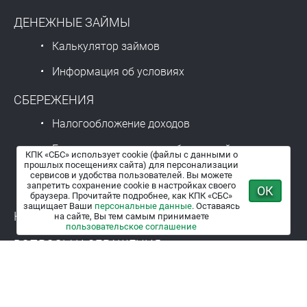
ДЕНЕЖНЫЕ ЗАЙМЫ
Калькулятор займов
Информация об условиях
СБЕРЕЖЕНИЯ
Налогообложение доходов
Гарантии сохранности сбережений
КПК «СБС» использует cookie (файлы с данными о
прошлых посещениях сайта) для персонализации
Размер и порядок платы за использование
сервисов и удобства пользователей. Вы можете
запретить сохранение cookie в настройках своего
денежных средств
ОК
браузера. Прочитайте подробнее, как КПК «СБС»
защищает Ваши
персональные данные
. Оставаясь
НОВОСТИ
на сайте, Вы тем самым принимаете
пользовательское соглашение
ВОПРОСЫ И ОБРАЩЕНИЯ
8 800 201 81 33
8 8639 25 17 34